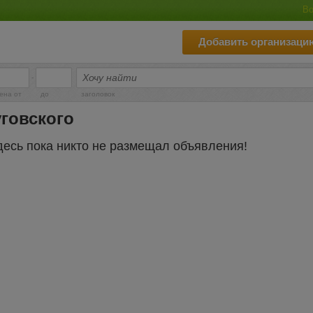
Во
Добавить организаци
-
ена от
до
заголовок
говского
десь пока никто не размещал объявления!