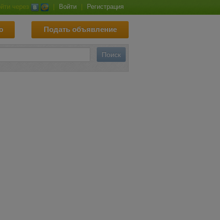
йти через
|
Войти
|
Регистрация
ю
Подать объявление