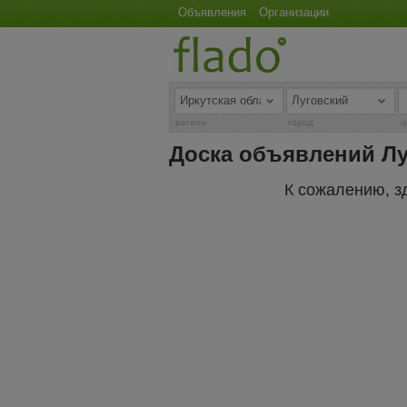
Объявления
Организации
регион
город
ц
Доска объявлений Лу
К сожалению, з