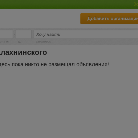
Во
Добавить организаци
-
ена от
до
заголовок
алахнинского
десь пока никто не размещал объявления!