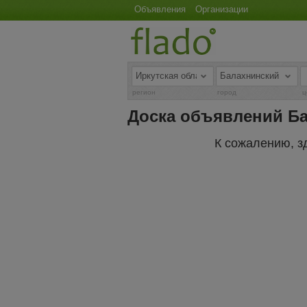
Объявления
Организации
регион
город
ц
Доска объявлений Б
К сожалению, з