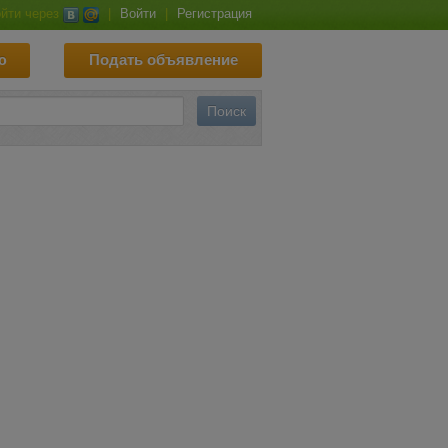
йти через
|
Войти
|
Регистрация
ю
Подать объявление