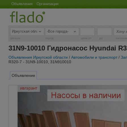
Объявления
Организации
-
регион
город
цена от
до
заголов
31N9-10010 Гидронасос Hyundai R32
Объявления Иркутской области
/
Автомобили и транспорт
/
За
R320-7 - 31N9-10010, 31N910010
Объявление