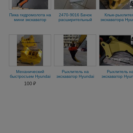
Пика гидромолота на
2470-9016 Бачок
Клык-рыхлите
мини экскаватор
расширительный
экскаватора Hyu
Hyundai, Lgce,
Hyundai R220-5
Doosan
Zauberg, Lonking
2470-9016
Механический
Рыхлитель на
Рыхлитель н
быстросъем Hyundai
экскаватор Hyundai
экскаватор Hyun
320, 330
R360, R380
330,320 Komat
100 ₽
pc300