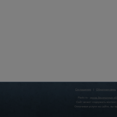
Соглашение
|
Обратная связь
Flado.ru -
доска бесплатных о
Сайт может содержать контент,
Оплачивая услуги на сайте, вы 