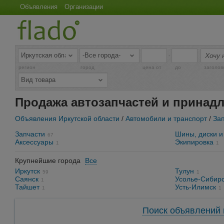
Объявления
Организации
-
регион
город
цена от
до
заголов
Продажа автозапчастей и принадл
Объявления Иркутской области
/
Автомобили и транспорт
/
За
Запчасти
Шины, диски и
67
Аксессуары
Экипировка
1
1
Крупнейшие города
Все
Иркутск
Тулун
59
1
Саянск
Усолье-Сибир
1
Тайшет
Усть-Илимск
1
1
Поиск объявлений 