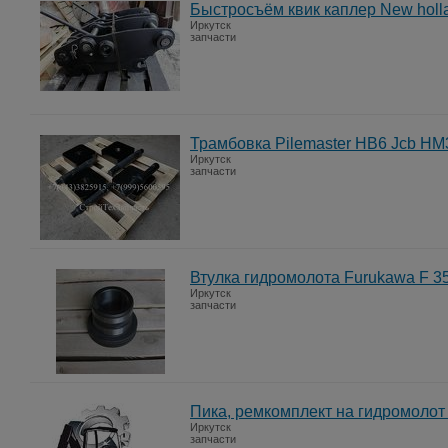
Быстросъём квик каплер New holl
Иркутск
запчасти
Трамбовка Pilemaster HB6 Jcb H
Иркутск
запчасти
Втулка гидромолота Furukawa F 3
Иркутск
запчасти
Пика, ремкомплект на гидромоло
Иркутск
запчасти