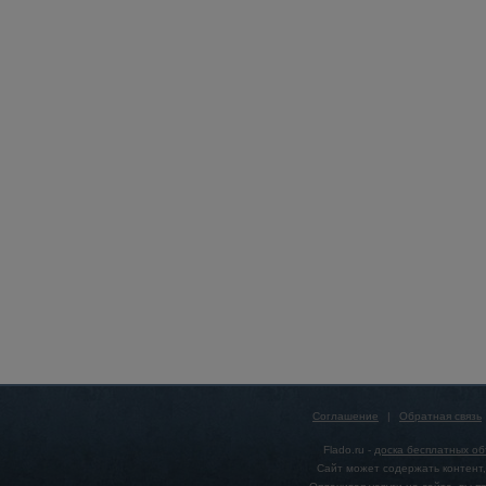
Соглашение
|
Обратная связь
Flado.ru -
доска бесплатных о
Сайт может содержать контент,