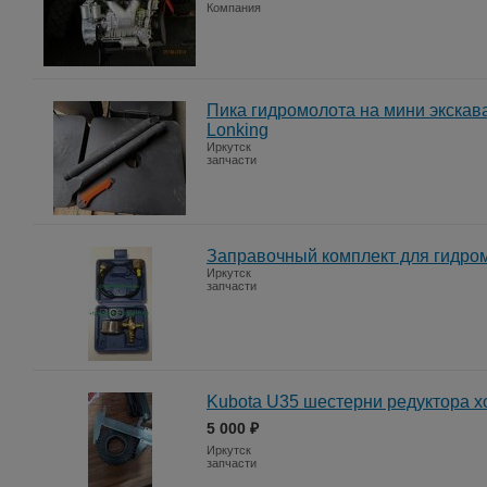
Компания
Пика гидромолота на мини экскава
Lonking
Иркутск
запчасти
Заправочный комплект для гидро
Иркутск
запчасти
Kubota U35 шестерни редуктора х
5 000 ₽
Иркутск
запчасти