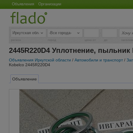
Объявления
Организации
-
регион
город
цена от
до
заголов
2445R220D4 Уплотнение, пыльник 
Объявления Иркутской области
/
Автомобили и транспорт
/
За
Kobelco 2445R220D4
Объявление