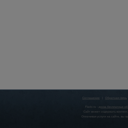
Соглашение
|
Обратная связь
Flado.ru -
доска бесплатных о
Сайт может содержать контент,
Оплачивая услуги на сайте, вы 