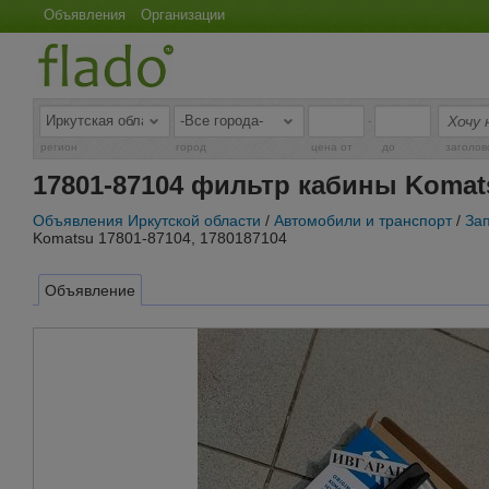
Объявления
Организации
-
регион
город
цена от
до
заголов
17801-87104 фильтр кабины Komats
Объявления Иркутской области
/
Автомобили и транспорт
/
За
Komatsu 17801-87104, 1780187104
Объявление