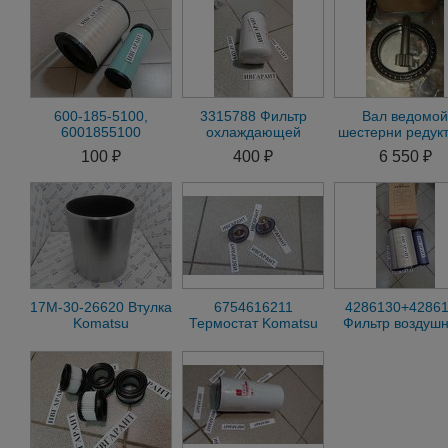
600-185-5100,
3315788 Фильтр
Вал ведомой
6001855100
охлаждающей
шестерни редук
воздушный фильтр
жидкости 3315788
Komatsu PC4
100 ₽
400 ₽
6 550 ₽
Komatsu в сборе
600-185-5100
17M-30-26620 Втулка
6754616211
4286130+4286
Komatsu
Термостат Komatsu
Фильтр воздуш
6754616211
внутренний 428
+ Фильтр возду