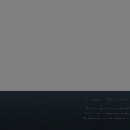
Соглашение
|
Обратная связь
Flado.ru -
доска бесплатных о
Сайт может содержать контент,
Оплачивая услуги на сайте, вы 