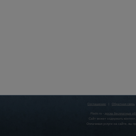
Соглашение
|
Обратная связь
Flado.ru -
доска бесплатных о
Сайт может содержать контент,
Оплачивая услуги на сайте, вы 