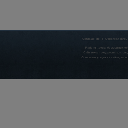
Соглашение
|
Обратная связь
Flado.ru -
доска бесплатных о
Сайт может содержать контент,
Оплачивая услуги на сайте, вы 