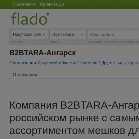
Объявления
Организации
регион
город
название организации, сфера д
B2BTARA-Ангарск
Организации Иркутской области
/
Торговля
/
Другие виды торг
О компании
Компания B2BTARA-Ангар
российском рынке с самы
ассортиментом мешков дл