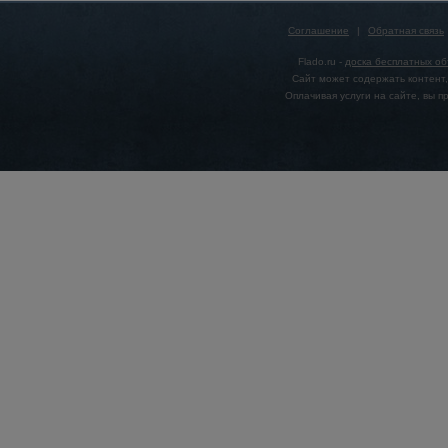
Соглашение
|
Обратная связь
Flado.ru -
доска бесплатных о
Сайт может содержать контент,
Оплачивая услуги на сайте, вы 