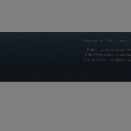
Соглашение
|
Обратная связь
Flado.ru -
доска бесплатных о
Сайт может содержать контент,
Оплачивая услуги на сайте, вы 