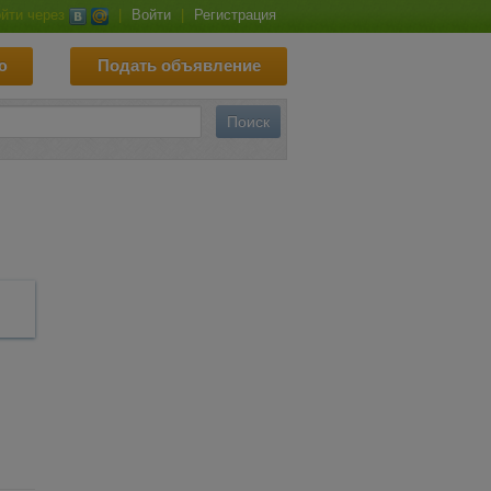
йти через
|
Войти
|
Регистрация
ю
Подать объявление