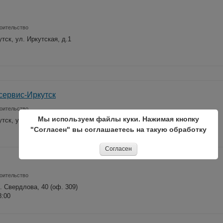
оительство
утск, ул. Иркутская, д.1
ервис-Иркутск
оительство
Мы используем файлы куки. Нажимая кнопку
утск, ул. Воронежская, 6a, офис 13.
"Согласен" вы соглашаетесь на такую обработку
Согласен
оительство
л. Свердлова, 40 (оф. 309)
8:00