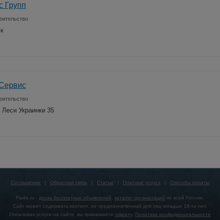
с Групп
оительство
ск
Сервис
оительство
. Леси Украинки 35
Соглашение
|
Обратная связь
|
Статьи
|
Платные услуги
|
Способы оплаты
Flado.ru -
доска бесплатных объявлений
,
каталог организаций
по всей России.
Сайт может содержать контент, не предназначенный для лиц младше 18-ти лет.
Оплачивая услуги на сайте, вы принимаете
оферту
.
Политика конфиденциальности