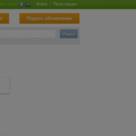
йти через
|
Войти
|
Регистрация
ю
Подать объявление