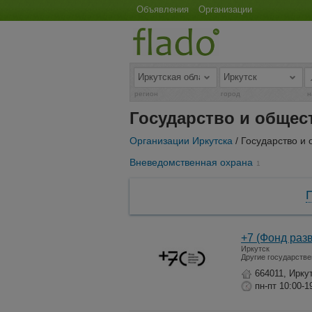
Объявления
Организации
регион
город
н
Государство и общес
Организации Иркутска
/ Государство и
Вневедомственная охрана
1
+7 (Фонд раз
Иркутск
Другие государств
664011, Ирку
пн-пт 10:00-1