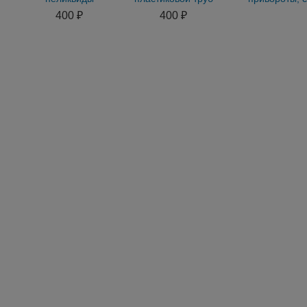
пластиковой трубы
ПП, ПНД
одновременн
400 ₽
400 ₽
удалением
соперницы ил