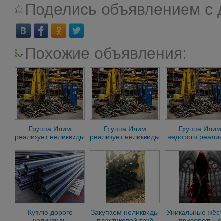
Поделись объявлением с 
Похожие объявления:
Группа Илим
Группа Илим
Группа Илим
реализует неликвиды
реализует неликвиды
недорого реали
своих предприятий
своих предприятий
неликвиды сво
предприятий
Куплю дорого
Закупаем неликвиды
Уникальные жёс
неликвиды
пластиковой труб
привороты, с