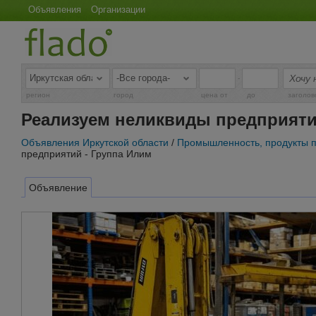
Объявления
Организации
-
регион
город
цена от
до
заголов
Реализуем неликвиды предприяти
Объявления Иркутской области
/
Промышленность, продукты 
предприятий - Группа Илим
Объявление