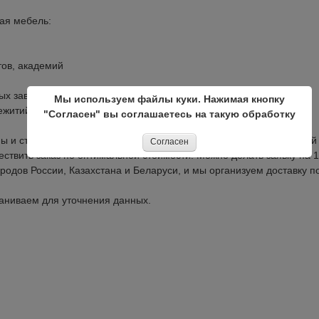
ая мебель:
тов, академий
ых заведений, театров
Мы используем файлы куки. Нажимая кнопку
ежитий
"Согласен" вы соглашаетесь на такую обработку
ы и стулья в офис оптом, корпусную мебель и вешалки для отелей
Согласен
твить заказ по оптимальной стоимости. Можно делать заявку на 1
родов России, Казахстана и Беларуси, и мы организуем доставку п
ваниваем для уточнения данных.