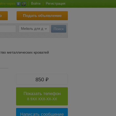
йти через
|
Войти
|
Регистрация
ю
Подать объявление
тво металлических кроватей
850 ₽
Показать телефон
8 9XX XXX-XX-XX
Написать сообщение