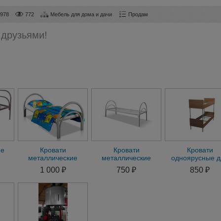
9978
772
Мебель для дома и дачи
Продам
 друзьями!
ие
Кровати
Кровати
Кровати
металлические
металлические
одноярусные д
одноярусные с
оптом для
бытовок, крова
1 000 ₽
750 ₽
850 ₽
металлическими
общежитий, гостиниц
двухъярусные 
сетками
лагерей