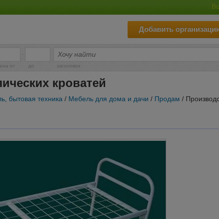
Во
Добавить организаци
-
ена от
до
заголовок
ических кроватей
ь, бытовая техника
/
Мебель для дома и дачи
/
Продам
/ Производс