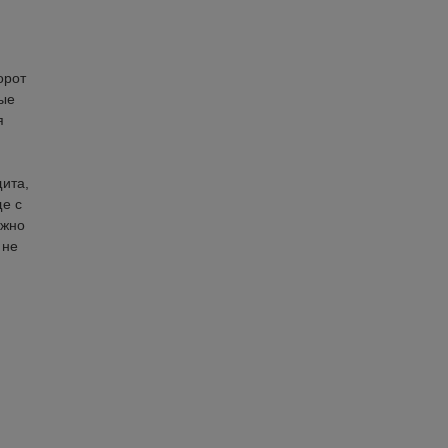
орот
ные
я
щита,
ще с
ужно
 не