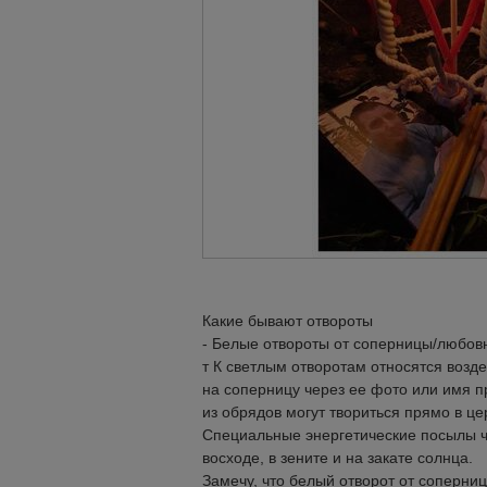
Какие бывают отвороты
- Белые отвороты от соперницы/любо
т К светлым отворотам относятся возд
на соперницу через ее фото или имя п
из обрядов могут твориться прямо в ц
Специальные энергетические посылы че
восходе, в зените и на закате солнца.
Замечу, что белый отворот от соперниц