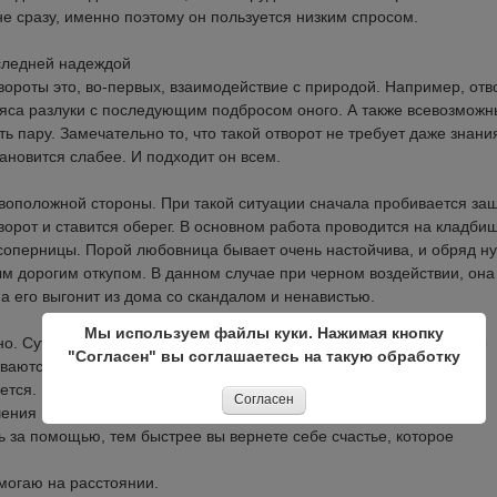
не сразу, именно поэтому он пользуется низким спросом.
оследней надеждой
твороты это, во-первых, взаимодействие с природой. Например, отв
ояса разлуки с последующим подбросом оного. А также всевозмож
ь пару. Замечательно то, что такой отворот не требует даже знани
тановится слабее. И подходит он всем.
воположной стороны. При такой ситуации сначала пробивается за
ворот и ставится оберег. В основном работа проводится на кладби
оперницы. Порой любовница бывает очень настойчива, и обряд н
м дорогим откупом. В данном случае при черном воздействии, она
а его выгонит из дома со скандалом и ненавистью.
Мы используем файлы куки. Нажимая кнопку
 Суть его в том, что из воска, кусочков вещей (если есть) и фото
"Согласен" вы соглашаетесь на такую обработку
ываются заклинания с призванием духов – помощников. Затем
ется. В течение недели пара расстанется.
Согласен
шения между любовниками укрепятся. Нужно рвать порочные узы
ь за помощью, тем быстрее вы вернете себе счастье, которое
могаю на расстоянии.