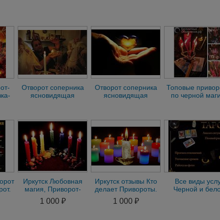
от-
Отворот соперника
Отворот соперника
Топовые привор
ка-
ясновидящая
ясновидящая
по черной маги
ние-
гадалка таролог
гадалка таролог
Видеоприсутсв
астролог ы
астролог в
орот
Иркутск Любовная
Иркутск отзывы Кто
Все виды услу
рот.
магия, Приворот-
делает Привороты.
Черной и бел
вная
Отворот-Привязка-
Отвороты. Гадание.
магии. Любовн
1 000 ₽
1 000 ₽
Присушка-Гадание
Магия
магия гадалк