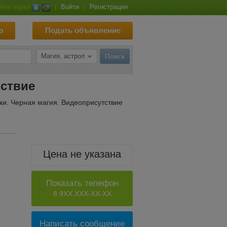
йти через
|
Войти
|
Регистрация
ю
Подать объявление
тствие
ки. Черная магия. Видеоприсутствие
Цена не указана
Показать телефон
8 9XX XXX-XX-XX
Написать сообщение