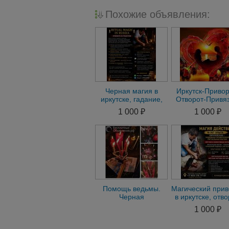
Похожие объявления:
Черная магия в
Иркутск-Привор
иркутске, гадание,
Отворот-Привяз
приворот, черное
Присушка-Гада
1 000 ₽
1 000 ₽
венчание
Магия
Помощь ведьмы.
Магический прив
Черная
в иркутске, отво
магия.Сильные
привязка, любо
1 000 ₽
могильные
магия
привороты