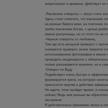
энергозатрат и времени. Действует он 
-Языческие отвороты — могут стать п
Здесь стоит отметить, что языческие о
на разные берега реки, на плетение п
требы языческим Богам, с целью разбит
имени разлучницы, но от этого он не с
-Черные отвороты от любовниц
Там где есть мощный приворот с проти
снимается приворот, затем творится от
использованием фотографии и имени с
проводить неоднократно с обязательны
только разонравится мужчине, но и сам
-Отворот по Вуду
Подействует очень быстро и эффективно.
формируется кукла, на которую начит
приносится жертва и действие заверша
Не ждите, пока пройдет время, и отно
сейчас! Ведь чем раньше вы обратитес
заслужили.
Я действительно принимаю лично и по