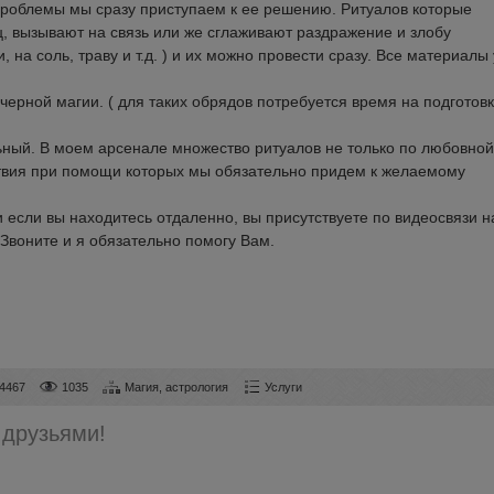
проблемы мы сразу приступаем к ее решению. Ритуалов которые
ц, вызывают на связь или же сглаживают раздражение и злобу
, на соль, траву и т.д. ) и их можно провести сразу. Все материалы 
черной магии. ( для таких обрядов потребуется время на подготовк
ьный. В моем арсенале множество ритуалов не только по любовной
ствия при помощи которых мы обязательно придем к желаемому
 если вы находитесь отдаленно, вы присутствуете по видеосвязи н
 Звоните и я обязательно помогу Вам.
4467
1035
Магия, астрология
Услуги
 друзьями!