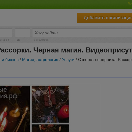
Во
Добавить организаци
-
ена от
до
заголовок
Рассорки. Черная магия. Видеопрису
и и бизнес
/
Магия, астрология
/
Услуги
/ Отворот соперника. Рассор