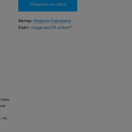
Общение на сайте
Автор:
Марина Сергеевна
Сайт:
magia-taro76.online
ствие
рые
: на