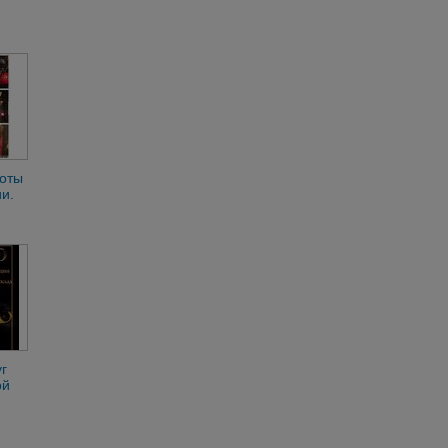
оты
и.
ие
г
ой
ая
а