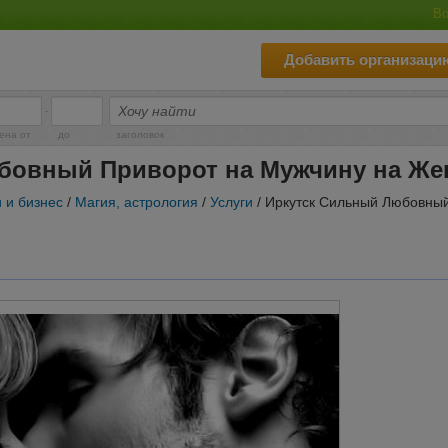
Во
Добавить организаци
-
ена от
до
заголовок
бовный Приворот на Мужчину на Же
и и бизнес
/
Магия, астрология
/
Услуги
/ Иркутск Сильный Любовны