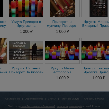
тске
Услуга Приворот в
Приворот на
Иркутск. Мощны
ину.
Иркутске на
мужчину. Приворот
Бинарный Прив
Мужчину. Приворот
на женщину. Снятие
) На Любовь к 
1 000 ₽
1 000 ₽
на Женщину по Фото
сглаза. Магия любая
Вашего Челове
з
Иркутск. Сильный
Иркутск Магия
Приворот на му
льный
Приворот На Любовь
Астрология
Иркутске Приво
к Вам Девушки (
Семейный Приворот
на жену в Иркут
1 000 ₽
1 000 ₽
адание,Таро
Женщины )
на Любимого
Любовная Магия
Соглашение
|
Обратная связь
|
Статьи
|
Платные услуги
|
Способы оплаты
Flado.ru -
доска бесплатных объявлений
,
каталог организаций
по всей России.