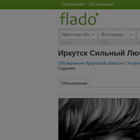
Объявления
Организации
регион
город
ц
Иркутск Сильный Лю
Объявления Иркутской области
/
Услуг
Гадание
Объявление