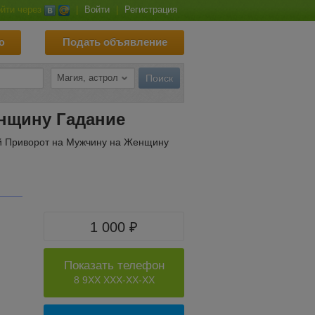
йти через
|
Войти
|
Регистрация
ю
Подать объявление
нщину Гадание
й Приворот на Мужчину на Женщину
1 000 ₽
Показать телефон
8 9XX XXX-XX-XX