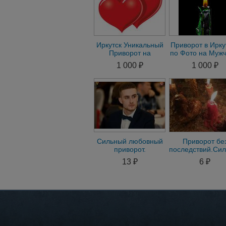
Иркутск Уникальный
Приворот в Ирку
Приворот на
по Фото на Мужч
Мужчину Приворот
Приворот на
1 000 ₽
1 000 ₽
на Женщину.
Женщину
Гадание
Сильный любовный
Приворот бе
приворот.
последствий.Си
Гармонизация
любовный
13 ₽
6 ₽
отношений
приворот,Вуду,Г