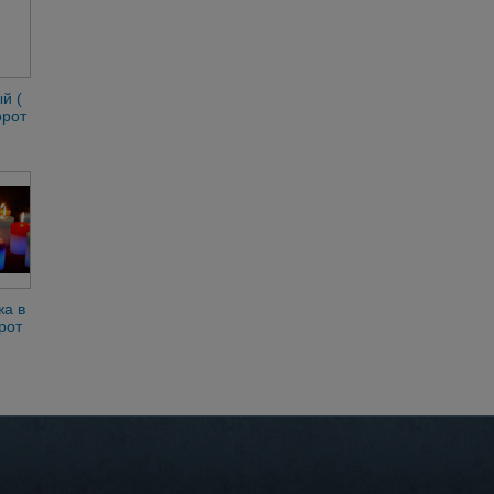
й (
орот
Вам
ка
жа в
рот
ске