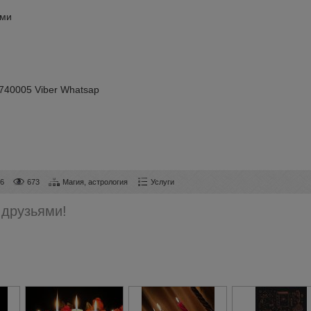
ами
740005 Viber Whatsap
36
673
Магия, астрология
Услуги
 друзьями!