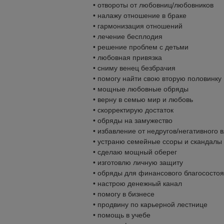
• отвороты от любовниц/любовников
• налажу отношение в браке
• гармонизация отношений
• лечение бесплодия
• решение проблем с детьми
• любовная привязка
• сниму венец безбрачия
• помогу найти свою вторую половинку
• мощные любовные обряды
• верну в семью мир и любовь
• скорректирую достаток
• обряды на замужество
• избавление от недругов/негативного 
• устраню семейные ссоры и скандалы
• сделаю мощный оберег
• изготовлю личную защиту
• обряды для финансового благососто
• настрою денежный канал
• помогу в бизнесе
• продвину по карьерной лестнице
• помощь в учебе