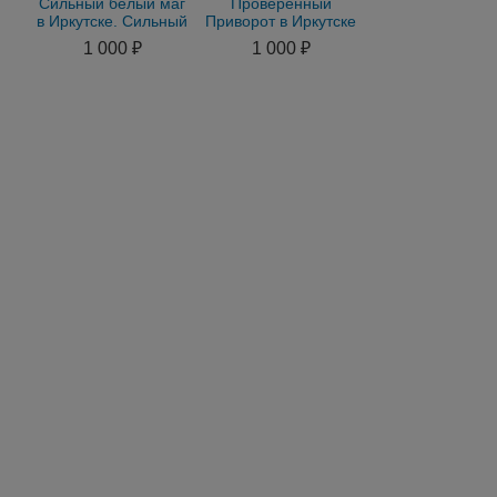
Сильный белый маг
Проверенный
в Иркутске. Сильный
Приворот в Иркутске
приворот в Иркутске
онлайн магия
1 000 ₽
1 000 ₽
гадание