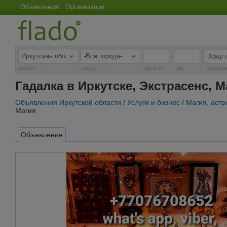
Объявления
Организации
-
регион
город
цена от
до
заголов
Гадалка в Иркутске, Экстрасенс, М
Объявления Иркутской области
/
Услуги и бизнес
/
Магия, астр
Магия
Объявление