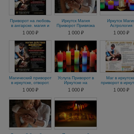
Приворот на любовь
Иркутск Магия
Иркутск Маги
в ангарске. магия и
Приворот Привязка
Астрология
магические услуги в
Присушка Гадание
Семейный Прив
1 000 ₽
1 000 ₽
1 000 ₽
ангарске
на Любимог
Любовная Маг
Магический приворот
Услуга Приворот в
Маг в иркутск
в иркутске, отворот.
Иркутске на
приворот в иркут
привязка, любовная
Мужчину. Приворот
гадание онла
1 000 ₽
1 000 ₽
1 000 ₽
магия
на Женщину по Фото